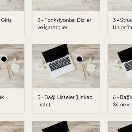
 Giriş
2 - Fonksiyonlar, Diziler
3 - Stru
ve İşaretçiler
Union’la
ek
5 - Bağlı Listeler (Linked
6 - Bağl
Lists)
Silme v