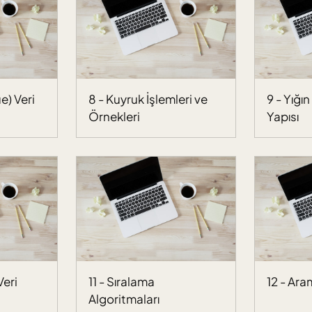
e) Veri
8 - Kuyruk İşlemleri ve
9 - Yığın
Örnekleri
Yapısı
Veri
11 - Sıralama
12 - Ara
Algoritmaları