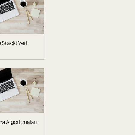
 (Stack) Veri
ma Algoritmaları