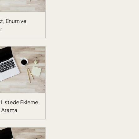
ct, Enum ve
r
ı Listede Ekleme,
e Arama